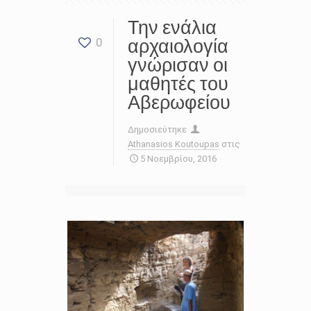
Την ενάλια
αρχαιολογία
0
γνώρισαν οι
μαθητές του
Αβερωφείου
Δημοσιεύτηκε
Athanasios Koutoupas
στις
5 Νοεμβρίου, 2016