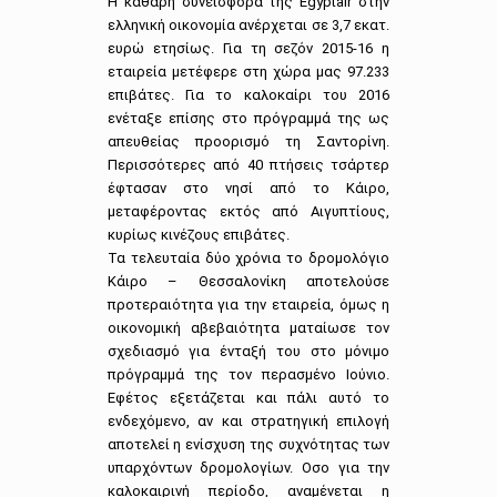
Η καθαρή συνεισφορά της Egyptair στην
ελληνική οικονομία ανέρχεται σε 3,7 εκατ.
ευρώ ετησίως. Για τη σεζόν 2015-16 η
εταιρεία μετέφερε στη χώρα μας 97.233
επιβάτες. Για το καλοκαίρι του 2016
ενέταξε επίσης στο πρόγραμμά της ως
απευθείας προορισμό τη Σαντορίνη.
Περισσότερες από 40 πτήσεις τσάρτερ
έφτασαν στο νησί από το Κάιρο,
μεταφέροντας εκτός από Αιγυπτίους,
κυρίως κινέζους επιβάτες.
Τα τελευταία δύο χρόνια το δρομολόγιο
Κάιρο – Θεσσαλονίκη αποτελούσε
προτεραιότητα για την εταιρεία, όμως η
οικονομική αβεβαιότητα ματαίωσε τον
σχεδιασμό για ένταξή του στο μόνιμο
πρόγραμμά της τον περασμένο Ιούνιο.
Εφέτος εξετάζεται και πάλι αυτό το
ενδεχόμενο, αν και στρατηγική επιλογή
αποτελεί η ενίσχυση της συχνότητας των
υπαρχόντων δρομολογίων. Οσο για την
καλοκαιρινή περίοδο, αναμένεται η