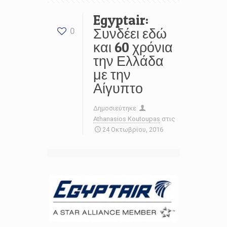
Egyptair:
Συνδέει εδώ
0
και 60 χρόνια
την Ελλάδα
με την
Αίγυπτο
Δημοσιεύτηκε
Athanasios Koutoupas
στις
24 Οκτωβρίου, 2016