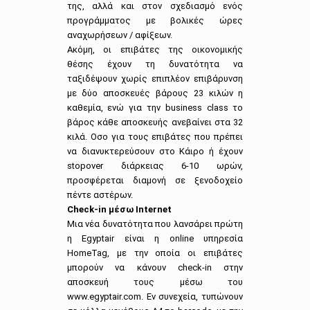
της, αλλά και στον σχεδιασμό ενός
προγράμματος με βολικές ώρες
αναχωρήσεων / αφίξεων.
Ακόμη, οι επιβάτες της οικονομικής
θέσης έχουν τη δυνατότητα να
ταξιδέψουν χωρίς επιπλέον επιβάρυνση
με δύο αποσκευές βάρους 23 κιλών η
καθεμία, ενώ για την business class το
βάρος κάθε αποσκευής ανεβαίνει στα 32
κιλά. Οσο για τους επιβάτες που πρέπει
να διανυκτερεύσουν στο Κάιρο ή έχουν
stopover διάρκειας 6-10 ωρών,
προσφέρεται διαμονή σε ξενοδοχείο
πέντε αστέρων.
Check-in μέσω Internet
Μια νέα δυνατότητα που λανσάρει πρώτη
η Egyptair είναι η online υπηρεσία
HomeTag, με την οποία οι επιβάτες
μπορούν να κάνουν check-in στην
αποσκευή τους μέσω του
www.egyptair.com. Εν συνεχεία, τυπώνουν