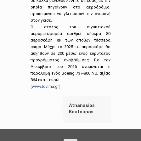
σε κόλλα μεγέθους Α4 το barcode, με την
οποία πηγαίνουν στο αεροδρόμιο,
προκειμένου να γλιτώσουν την αναμονή
στον γκισέ.
Ο στόλος του αιγυπτιακού
αερομεταφορέα αριθμεί σήμερα 80
αεροσκάφη, εκ των οποίων τέσσερα
cargo. Μέχρι το 2025 τα αεροσκάφη θα
αυξηθούν σε 200 μέσω ενός ευρύτατου
προγράμματος αναβάθμισης. Για τον
Δεκέμβριο του 2016 αναμένεται η
παραλαβή ενός Boeing 737-800 NG, αξίας
864 εκατ. ευρώ.
(
www.tovima.gr
)
Athanasios
Koutoupas