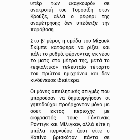
υπέρ των «καγκουρό» σε
ανατροπή του Τοροσίδη στον
Κρούζε, αλλά ο ρέφερι της
αναμέτρησης δεν υπέδειξε την
παράβαση.
Στο β’ μέρος η ομάδα του Μίχαελ
Σκίμπε κατάφερε να ρίξει και
πάλι το ρυθμό, φέρνοντας εκ νέου
το ματς στα μέτρα της, μετά το
«εφιαλτικό» τελευταίο τέταρτο
του πρώτου ημιχρόνου και δεν
κινδύνευσε ιδιαίτερα.
Οι μόνες απειλητικές στιγμές που
μπορούσαν να δημιουργήσουν οι
γηπεδούχοι προέρχονταν μόνο με
σουτ εκτός περιοχής με
εκφραστές τους Γέντινακ,
Ρόντιγκ και Μίλιγκαν, αλλά είτε η
μπάλα περνούσε άουτ είτε ο
Καπίνο βρισκόταν πάντα σε