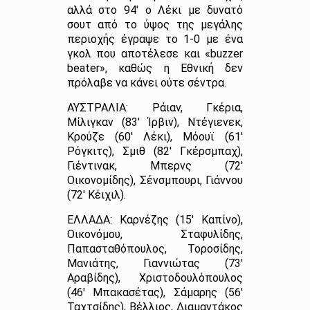
αλλά στο 94′ ο Λέκι με δυνατό
σουτ από το ύψος της μεγάλης
περιοχής έγραψε το 1-0 με ένα
γκολ που αποτέλεσε και «buzzer
beater», καθώς η Εθνική δεν
πρόλαβε να κάνει ούτε σέντρα.
ΑΥΣΤΡΑΛΙΑ: Ράιαν, Γκέρια,
Μίλιγκαν (83′ Ίρβιν), Ντέγιενεκ,
Κρούζε (60′ Λέκι), Μόουϊ (61′
Ρόγκιτς), Σμιθ (82′ Γκέρσμπαχ),
Γιέντινακ, Μπερνς (72′
Οικονομίδης), Σένσμπουρι, Γιάννου
(72′ Κέιχιλ).
ΕΛΛΑΔΑ: Καρνέζης (15′ Καπίνο),
Οικονόμου, Σταφυλίδης,
Παπασταθόπουλος, Τοροσίδης,
Μανιάτης, Γιαννιώτας (73′
Αραβίδης), Χριστοδουλόπουλος
(46′ Μπακασέτας), Σάμαρης (56′
Ταχτσίδης), Βέλλιος, Διαμαντάκος