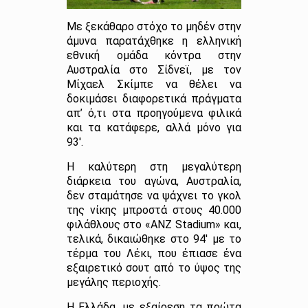
Με ξεκάθαρο στόχο το μηδέν στην
άμυνα παρατάχθηκε η ελληνική
εθνική ομάδα κόντρα στην
Αυστραλία στο Σίδνεϊ, με τον
Μίχαελ Σκίμπε να θέλει να
δοκιμάσει διαφορετικά πράγματα
απ’ ό,τι στα προηγούμενα φιλικά
και τα κατάφερε, αλλά μόνο για
93′.
Η καλύτερη στη μεγαλύτερη
διάρκεια του αγώνα, Αυστραλία,
δεν σταμάτησε να ψάχνει το γκολ
της νίκης μπροστά στους 40.000
φιλάθλους στο «ANZ Stadium» και,
τελικά, δικαιώθηκε στο 94′ με το
τέρμα του Λέκι, που έπιασε ένα
εξαιρετικό σουτ από το ύψος της
μεγάλης περιοχής.
Η Ελλάδα, με εξαίρεση τα πρώτα