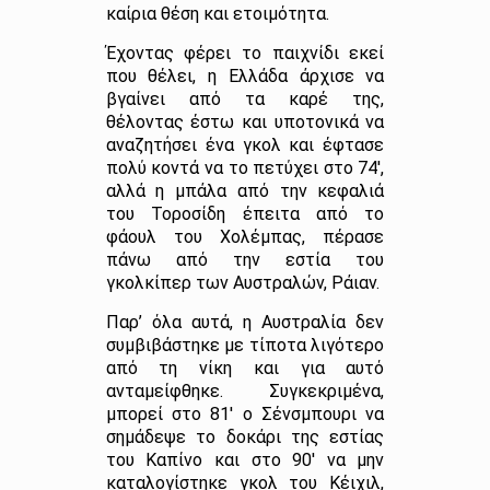
καίρια θέση και ετοιμότητα.
Έχοντας φέρει το παιχνίδι εκεί
που θέλει, η Ελλάδα άρχισε να
βγαίνει από τα καρέ της,
θέλοντας έστω και υποτονικά να
αναζητήσει ένα γκολ και έφτασε
πολύ κοντά να το πετύχει στο 74′,
αλλά η μπάλα από την κεφαλιά
του Τοροσίδη έπειτα από το
φάουλ του Χολέμπας, πέρασε
πάνω από την εστία του
γκολκίπερ των Αυστραλών, Ράιαν.
Παρ’ όλα αυτά, η Αυστραλία δεν
συμβιβάστηκε με τίποτα λιγότερο
από τη νίκη και για αυτό
ανταμείφθηκε. Συγκεκριμένα,
μπορεί στο 81′ ο Σένσμπουρι να
σημάδεψε το δοκάρι της εστίας
του Καπίνο και στο 90′ να μην
καταλογίστηκε γκολ του Κέιχιλ,