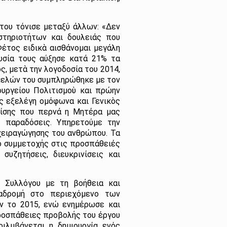
του τόνισε μεταξύ άλλων: «Δεν
στηριοτήτων και δουλειάς που
Φέτος ειδικὰ αισθάνομαι μεγάλη
υσία τους αύξησε κατά 21% τα
ς, μετὰ την λογοδοσία του 2014,
 μελών του συμπληρώθηκε με τον
ουργείου Πολιτισμοὺ και πρώην
ης εξελέγη ομόφωνα και Γενικὸς
ρίσης που περνά η Μητέρα μας
 παραδόσεις. Υπηρετούμε την
ειραγώγησης του ανθρώπου. Τα
ιο συμμετοχής στις προσπάθειές
υζητήσεις, διευκρινίσεις και
 Συλλόγου με τη βοήθεια και
ναδρομή στο περιεχόμενο των
ν το 2015, ενώ ενημέρωσε και
προσπάθειες προβολής του έργου
ριλμβάνεται η δημιουργία ενός