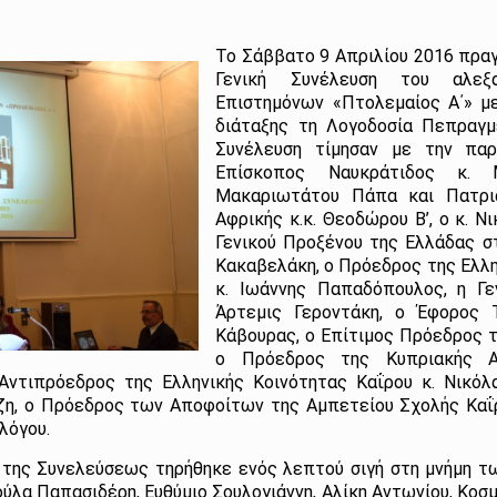
Το Σάββατο 9 Απριλίου 2016 πραγ
Γενική Συνέλευση του αλεξ
Επιστημόνων «Πτολεμαίος Α΄» με
διάταξης τη Λογοδοσία Πεπραγ
Συνέλευση τίμησαν με την πα
Επίσκοπος Ναυκράτιδος κ. 
Μακαριωτάτου Πάπα και Πατρι
Αφρικής κ.κ. Θεοδώρου Β’, ο κ. 
Γενικού Προξένου της Ελλάδας σ
Κακαβελάκη, ο Πρόεδρος της Ελλη
κ. Ιωάννης Παπαδόπουλος, η Γεν
Άρτεμις Γεροντάκη, ο Έφορος Τ
Κάβουρας, ο Επίτιμος Πρόεδρος τη
ο Πρόεδρος της Κυπριακής Α
Αντιπρόεδρος της Ελληνικής Κοινότητας Καΐρου κ. Νικόλα
ζη, ο Πρόεδρος των Αποφοίτων της Αμπετείου Σχολής Καΐρ
λλόγου.
της Συνελεύσεως τηρήθηκε ενός λεπτού σιγή στη μνήμη τω
ύλα Παπασιδέρη, Ευθύμιο Σουλογιάννη, Αλίκη Αντωνίου, Κοσμ