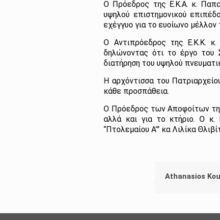
Ο Πρόεδρος της Ε.Κ.Α. κ. Παπ
υψηλού επιστημονικού επιπέδο
εχέγγυο για το ευοίωνο μέλλον 
Ο Αντιπρόεδρος της Ε.Κ.Κ. κ
δηλώνοντας ότι το έργο του 
διατήρηση του υψηλού πνευματι
Η αρχόντισσα του Πατριαρχείου
κάθε προσπάθεια.
Ο Πρόεδρος των Αποφοίτων της 
αλλά και για το κτήριο. Ο κ
“Πτολεμαίου Α’” κα Λιλίκα Θλιβί
Athanasios Ko