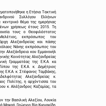
ματοποιήθηκε η Eτήσια Tακτική
ανδρινού Συλλόγου Ελλήνων
 κεντρικό θέμα της ημερήσιας
μένων χρήσεως έτους 2015. Τη
ρουσία τους ο Θεοφιλέστατος
Μελέτιος, εκπρόσωπος του
άρχη Αλεξανδρείας και πάσης
Νικόλαος Νάνης εκπρόσωπος του
την Αλεξάνδρεια κου Εμμανουήλ
νικής Κοινότητας Αλεξανδρείας
ική Γραμματέας της Ε.Κ.Α. κα
ύπου της Ε.Κ.Α. κ. Δημήτριος
ς Ε.Κ.Α. κ. Στέφανος Ταμβάκης,
δελφότητας Αλεξανδρείας κ.
ος Πολίτης, η αρχόντισσα του
ου κ. Αλέξανδρος Καζαμίας, τα
ν την Βασιλικὴ Αλεξίου, Λουκία
ά Μακρή, Γεώργιο Βία Κυριακίδη,