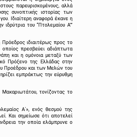
 στους παρευρισκομένους, αλλά
υσης συνοπτικής ιστορίας των
όγου.
Ιδιαίτερη αναφορά έκανε η
ν ιδρύτρια του “Πτολεμαίου Α’”
η Πρόεδρος ιδιαιτέρως προς το
 οποίος πρεσβεύει αδιάπτωτα
γάπη και η ομόνοια μεταξύ των
ικό Πρόξενο της Ελλάδας στην
του Προέδρου και των Μελών του
στηρίζει εμπράκτως την εύρυθμη
 Μακαριωτάτου, τονίζοντας το
λεμαίος Α΄», ενός θεσμού της
εί. Και σημείωσε ότι αποτελεί
άνδρεια την οποία ελάμπρυνε ο