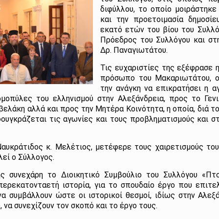
διφύλλου, το οποίο μοιράστηκε
και την προετοιμασία δημοσίε
εκατό ετών του βίου του Συλλ
Πρόεδρος του Συλλόγου και στη
Δρ. Παναγιωτάτου.
Τις ευχαριστίες της εξέφρασε 
πρόσωπο του Μακαριωτάτου, ο
την ανάγκη να επικρατήσει η α
μοπύλες του ελληνισμού στην Αλεξάνδρεια, προς το Γεν
βελάκη αλλά και προς την Μητέρα Κοινότητα, η οποία, διά 
φουγκράζεται τις αγωνίες και τους προβληματισμούς και 
αυκράτιδος κ. Μελέτιος, μετέφερε τους χαιρετισμούς του
λεί ο Σύλλογος.
ης συνεχάρη το Διοικητικό Συμβούλιο του Συλλόγου «Πτο
περεκατονταετή ιστορία, για το σπουδαίο έργο που επιτελ
να συμβάλλουν ώστε οι ιστορικοί θεσμοί, ιδίως στην Αλεξ
, να συνεχίζουν τον σκοπό και το έργο τους.