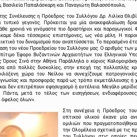
α, Βασιλεία Παπαλάσκαρη και Παναγιώτη Βαλασσόπουλο,
της Συνέλευσης η Πρόεδρος του Συλλόγου Δρ. Λιλίκα Θλιβί
τυπικὸ γεγονός. Πρόκειται για μία ανακεφαλαίωση δρα
άθε χρονιά να γινόμαστε πιο δραστήριοι και παραγωγικοί. 
καμε δέκα τέσσερεις επιστήμονες, ως νέα μέλη. Η παρο
εικτικὸ του δυναμισμοὺ που αναπτύσσεται. Το περασμένο έτο
σταση του νέου Προεδρείου του Συλλόγου μας. Ο αριθμὸς των
επίτιμο Έφορο Βυζαντινών Αρχαιοτήτων του Ελληνικοὺ Υπ
ς Όρους Σινὰ στην Αθήνα. Παράλληλα ο κύριος Καλομοιράκ
σα απὸ πολλὲς δυσκολίες, στην εποχὴ της πολλαπλὴς κ
φιλόξενη χώρα του Νείλου να συνεχίζουμε πατρογονικὲς
ογνωσίας και προσφοράς παρά ως τρόπο εκμετάλλευσης ή χ
 και δεν επιτρέπουν εφησυχασμὸ ὴ ευτέλεια. Μεγάλο μερίδ
. Πάντα, μετά το τέλος των εισηγήσεων, ενδιαφέρουσες σ
 όφελος όλων».
Στη συνέχεια η Πρόεδρος του
οπτικού υλικού έκανε μία α
ομιλιών που πραγματοποιήθηκα
την Ολομέλεια σχετικά με τις 
του Συλλόγου, στις οποίες πε