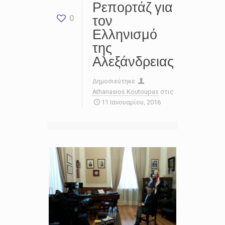
Ρεπορτάζ για
τον
0
Ελληνισμό
της
Αλεξάνδρειας
Δημοσιεύτηκε
Athanasios Koutoupas
στις
11 Ιανουαρίου, 2016