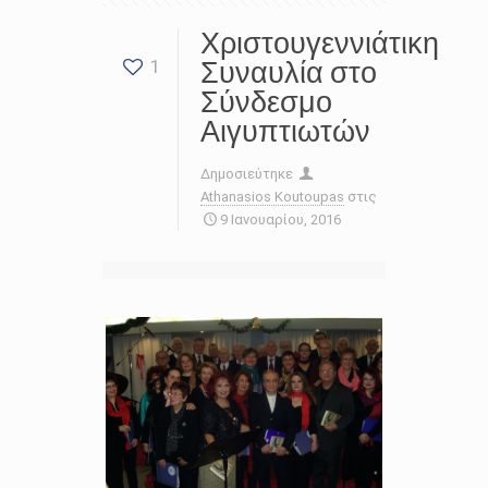
Χριστουγεννιάτικη
Συναυλία στο
1
Σύνδεσμο
Αιγυπτιωτών
Δημοσιεύτηκε
Athanasios Koutoupas
στις
9 Ιανουαρίου, 2016