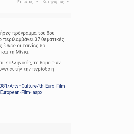
Ετικέτες
Κατηγορίες
λήρες πρόγραμμα του 8ου
ο περιλαμβάνει 37 θεματικές
ς. Όλες οι ταινίες θα
και τη Μίνια.
αι 7 ελληνικές, το θέμα των
νει αυτήν την περίοδο η
081/Arts–Culture/th-Euro-Film-
uropean-Film-.aspx