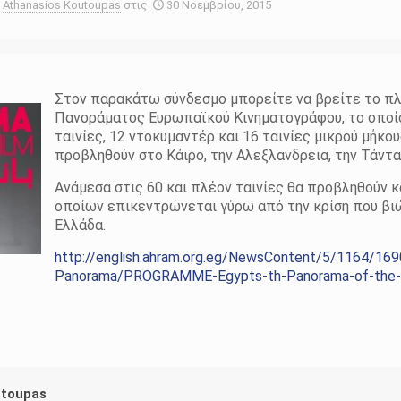
Athanasios Koutoupas
στις
30 Νοεμβρίου, 2015
Στον παρακάτω σύνδεσμο μπορείτε να βρείτε το π
Πανοράματος Ευρωπαϊκού Κινηματογράφου, το οποί
ταινίες, 12 ντοκυμαντέρ και 16 ταινίες μικρού μήκου
προβληθούν στο Κάιρο, την Αλεξλανδρεια, την Τάντα 
Ανάμεσα στις 60 και πλέον ταινίες θα προβληθούν κ
οποίων επικεντρώνεται γύρω από την κρίση που βιώ
Ελλάδα.
http://english.ahram.org.eg/NewsContent/5/1164/169
Panorama/PROGRAMME-Egypts-th-Panorama-of-the-E
utoupas