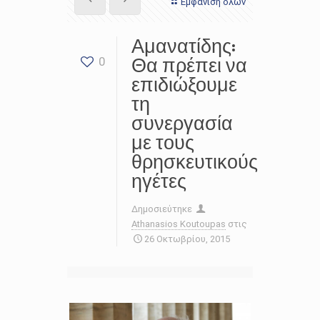
Εμφάνιση όλων
Αμανατίδης:
Θα πρέπει να
0
επιδιώξουμε
τη
συνεργασία
με τους
θρησκευτικούς
ηγέτες
Δημοσιεύτηκε
Athanasios Koutoupas
στις
26 Οκτωβρίου, 2015