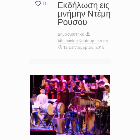
Εκδήλωση εις
0
μνήμην Ντέμη
Ρούσου
Δημοσιεύτηκε
Athanasios Koutoupas
στις
12 Σεπτεμβρίου, 2015