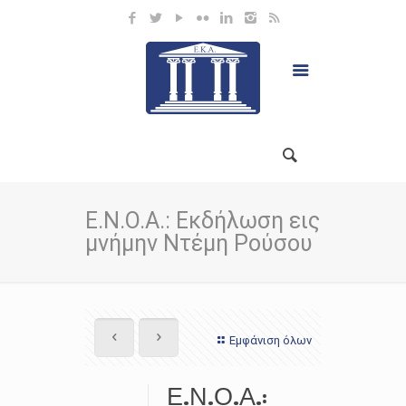
Ε.Ν.Ο.Α.: Εκδήλωση εις
μνήμην Ντέμη Ρούσου
Εμφάνιση όλων
Ε.Ν.Ο.Α.: