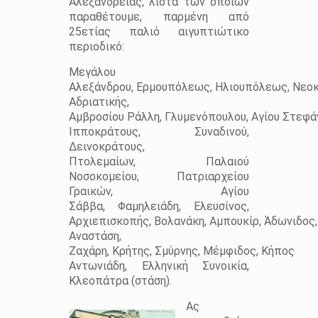
Αλεξάνδρειας, λίστα των οποίων
παραθέτουμε, παρμένη από
25ετίας παλιό αιγυπτιώτικο
περιοδικό:
Μεγάλου
Αλεξάνδρου, Ερμουπόλεως, Ηλιουπόλεως, Νεοκ
Αδριατικής,
Αμβροσίου Ράλλη, Γλυμενόπουλου, Αγίου Στεφάνο
Ιπποκράτους, Συναδινού,
Δεινοκράτους,
Πτολεμαίων, Παλαιού
Νοσοκομείου, Πατριαρχείου
Γραικών, Αγίου
Σάββα, Φαμηλειάδη, Ελευσίνος,
Αρχιεπισκοπής, Βολανάκη, Αμπουκίρ, Άδωνιδος,
Αναστάση,
Ζαχάρη, Κρήτης, Σμύρνης, Μέμφιδος, Κήπος
Αντωνιάδη, Ελληνική Συνοικία,
Κλεοπάτρα (στάση).
Ας