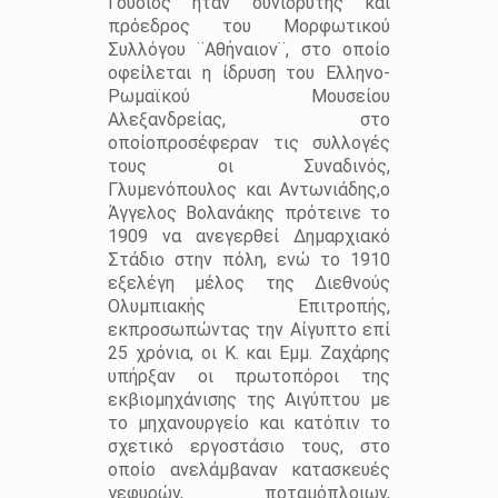
Γούσιος ήταν συνιδρυτής και
πρόεδρος του Μορφωτικού
Συλλόγου ¨Αθήναιον¨, στο οποίο
οφείλεται η ίδρυση του Ελληνο-
Ρωμαϊκού Μουσείου
Αλεξανδρείας, στο
οποίοπροσέφεραν τις συλλογές
τους οι Συναδινός,
Γλυμενόπουλος και Αντωνιάδης,ο
Άγγελος Βολανάκης πρότεινε το
1909 να ανεγερθεί Δημαρχιακό
Στάδιο στην πόλη, ενώ το 1910
εξελέγη μέλος της Διεθνούς
Ολυμπιακής Επιτροπής,
εκπροσωπώντας την Αίγυπτο επί
25 χρόνια, οι Κ. και Εμμ. Ζαχάρης
υπήρξαν οι πρωτοπόροι της
εκβιομηχάνισης της Αιγύπτου με
το μηχανουργείο και κατόπιν το
σχετικό εργοστάσιο τους, στο
οποίο ανελάμβαναν κατασκευές
γεφυρών, ποταμόπλοιων,