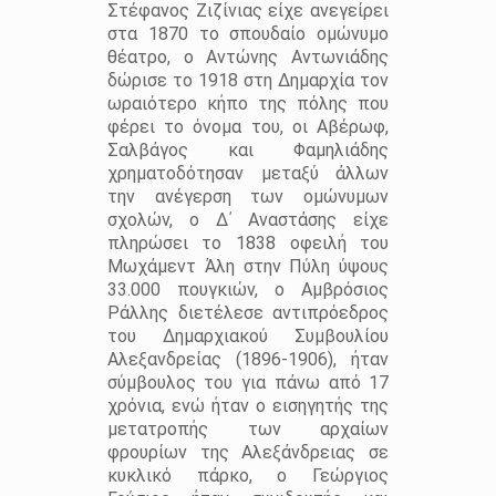
Στέφανος Ζιζίνιας είχε ανεγείρει
στα 1870 το σπουδαίο ομώνυμο
θέατρο, ο Αντώνης Αντωνιάδης
δώρισε το 1918 στη Δημαρχία τον
ωραιότερο κήπο της πόλης που
φέρει το όνομα του, οι Αβέρωφ,
Σαλβάγος και Φαμηλιάδης
χρηματοδότησαν μεταξύ άλλων
την ανέγερση των ομώνυμων
σχολών, ο Δ΄ Αναστάσης είχε
πληρώσει το 1838 οφειλή του
Μωχάμεντ Άλη στην Πύλη ύψους
33.000 πουγκιών, ο Αμβρόσιος
Ράλλης διετέλεσε αντιπρόεδρος
του Δημαρχιακού Συμβουλίου
Αλεξανδρείας (1896-1906), ήταν
σύμβουλος του για πάνω από 17
χρόνια, ενώ ήταν ο εισηγητής της
μετατροπής των αρχαίων
φρουρίων της Αλεξάνδρειας σε
κυκλικό πάρκο, ο Γεώργιος