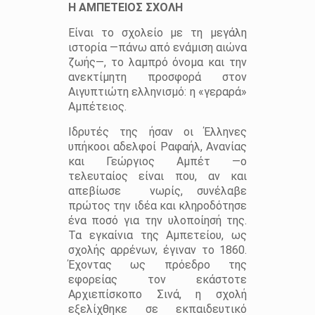
Η ΑΜΠΕΤΕΙΟΣ ΣΧΟΛΗ
Είναι το σχολείο με τη μεγάλη
ιστορία ―πάνω από ενάμιση αιώνα
ζωής―, το λαμπρό όνομα και την
ανεκτίμητη προσφορά στον
Αιγυπτιώτη ελληνισμό: η «γεραρά»
Αμπέτειος.
Ιδρυτές της ήσαν οι Έλληνες
υπήκοοι αδελφοί Ραφαήλ, Ανανίας
και Γεώργιος Αμπέτ ―ο
τελευταίος είναι που, αν και
απεβίωσε νωρίς, συνέλαβε
πρώτος την ιδέα και κληροδότησε
ένα ποσό για
την υλοποίησή της.
Τα εγκαίνια της Αμπετείου, ως
σχολής αρρένων, έγιναν το 1860.
Έχοντας ως πρόεδρο της
εφορείας τον εκάστοτε
Αρχιεπίσκοπο Σινά, η σχολή
εξελίχθηκε σε εκπαιδευτικό