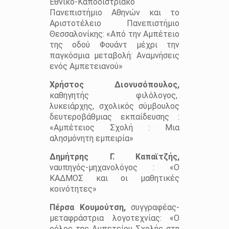
Εθνικό-Καποδιστριακό
Πανεπιστήμιο Αθηνών και το
Αριστοτέλειο Πανεπιστήμιο
Θεσσαλονίκης: «Από την Αμπέτειο
της οδού Φουάντ μέχρι την
παγκόσμια μεταβολή: Αναμνήσεις
ενός Αμπετειανού»
Χρήστος Διονυσόπουλος,
καθηγητής φιλόλογος,
λυκειάρχης, σχολικός σύμβουλος
δευτεροβάθμιας εκπαίδευσης :
«Αμπέτειος Σχολή : Μια
αλησμόνητη εμπειρία»
Δημήτρης Γ. Καπαϊτζής,
ναυπηγός-μηχανολόγος : «Ο
ΚΑΔΜΟΣ και οι μαθητικές
κοινότητες»
Πέρσα Κουμούτση,
συγγραφέας-
μεταφράστρια λογοτεχνίας: «Ο
ρόλος της Αμπετείου Σχολής στη