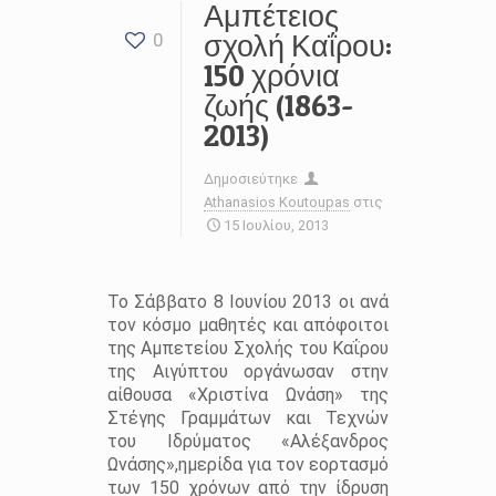
Αμπέτειος
σχολή Καΐρου:
0
150 χρόνια
ζωής (1863-
2013)
Δημοσιεύτηκε
Athanasios Koutoupas
στις
15 Ιουλίου, 2013
Το Σάββατο 8 Ιουνίου 2013 οι ανά
τον κόσμο μαθητές και απόφοιτοι
της Αμπετείου Σχολής του Καΐρου
της Αιγύπτου οργάνωσαν στην
αίθουσα «Χριστίνα Ωνάση» της
Στέγης Γραμμάτων και Τεχνών
του Ιδρύματος «Αλέξανδρος
Ωνάσης»,ημερίδα για τον εορτασμό
των 150 χρόνων από την ίδρυση