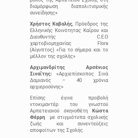
διαμόρφωση διαπολιτισμικής
συνείδησης»
Χρήστος Καβαλής
, Πρόεδρος της
Ελληνικής Κοινότητας Καΐρου και
Διευθυντής C.E.O
χαρτοβιομηχανίας Flora
(Αίγυπτος) «Για το σήμερα και το
μέλλον της σχολής»
Αρχιμανδρίτης Αρσένιος
Σιναΐτης:
«Αρχιεπίσκοπος Σινά
Δαμιανός – 40 χρόνια
αρχιεροσύνης»
Επίσης έγινε προβολή
ντοκιμαντέρ του γνωστού
Αμπετειανού σκηνοθέτη
Κώστα
Φέρρη
με στιγμιότυπα σχολικής
ζωής και συνεντεύξεις
αποφοίτων της Σχολής.