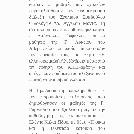
κατόπιν οι μαθητές των σχολείων
παρακολούθησαν την ενδιαφέρουσα
διάλεξη του Σχολικού Συμβούλου
Φιλολόγων Δρ. Άγγελου Μαντά. Τη
σκυτάλη πήραν ο υπεύθυνος φιλόλογος
π. Απόστολος Τριφύλλης και οι
μαθητές της Γ΄ Λυκείου του
Αβερωφείου, οι οποίοι παρουσίασαν
την εργασία τους με θέμα
«Η
ελληνορωμαϊκή Αλεξάνδρεια μέσα από
την ποίηση του Κ.Π.Καβάφη» και
απήγγειλαν ποιήματα του αλεξανδρινού
ποιητή στην αραβική γλώσσα.
Η Τηλεδιάσκεψη ολοκληρώθηκε με
την παρουσίαση τηλεταινίας που
δημιούργησαν οι μαθητές της Γ΄
Γυμνασίου του Σχολείου μας, με την
καθοδήγηση της εκπαιδευτικού κ.
Ελένης Καλαϊτζίδου, με θέμα «Η οικία
και η τελευταία κατοικία του