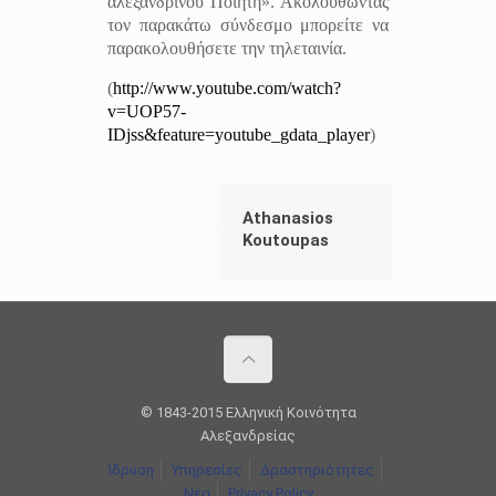
αλεξανδρινού Ποιητή». Ακολουθώντας
τον παρακάτω σύνδεσμο μπορείτε να
παρακολουθήσετε την τηλεταινία.
(
http://www.youtube.com/watch?
v=UOP57-
IDjss&feature=youtube_gdata_player
)
Athanasios
Koutoupas
© 1843-2015 Ελληνική Κοινότητα
Αλεξανδρείας
Ίδρυση
Υπηρεσίες
Δραστηριότητες
Νέα
Privacy Policy