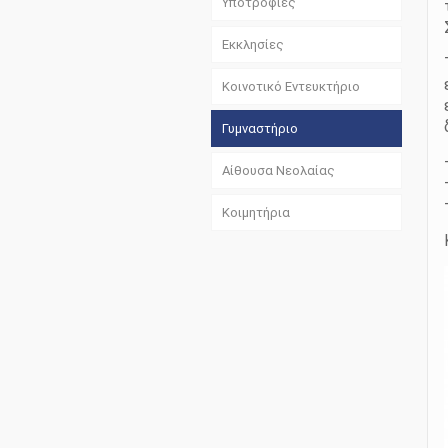
Υποτροφίες
Εκκλησίες
Κοινοτικό Εντευκτήριο
Γυμναστήριο
Αίθουσα Νεολαίας
Κοιμητήρια