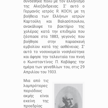
συνδέθηκε πολύ με τον ελληνισμό
της Αλεξάνδρειας. Σ’ αυτό ο
Γερμανός ιατρός R. KOCH, με τη
βοήθεια των Ελλήνων ιατρών
Καρτούλη και Βαλασόπουλου,
ανακάλυψε το βακτήριο της
χολέρας κατά την επιδημία που
ξέσπασε στα 1883, γεγονός που
βοήθησε στην παρασκευή
εμβολίου κατά της ασθένειας. Σ’
αυτό το νοσοκομείο νοσηλεύτηκε
και άφησε την τελευταία του πνοή
ο Κωνσταντίνος Π. Καβάφης την
ημέρα των γενεθλίων του, στις 29
Απριλίου του 1933.
Μια από τις
λαμπρότερες
περιόδους
ακμής είναι
εκείνη της
προεδρίας